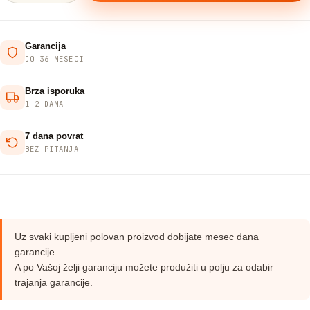
Garancija
DO 36 MESECI
Brza isporuka
1—2 DANA
7 dana povrat
BEZ PITANJA
Uz svaki kupljeni polovan proizvod dobijate mesec dana
garancije.
A po Vašoj želji garanciju možete produžiti u polju za odabir
trajanja garancije.