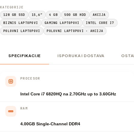
KATEGORIJE
128 GB SSD
15,6”
4 GB
500 GB HDD
AKCIJA
BIZNIS LAPTOPOVI
GAMING LAPTOPOVI
INTEL CORE I7
POLOVNI LAPTOPOVI
POLOVNI LAPTOPOVI - AKCIJA
SPECIFIKACIJE
ISPORUKA I DOSTAVA
OSTA
PROCESOR
Intel Core i7 6820HQ na 2.70GHz up to 3.60GHz
RAM
4.00GB Single-Channel DDR4