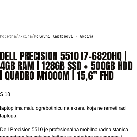
Početna
Akcija
Polovni laptopovi - Akcija
DELL PRECISION 5510 I7-6820HQ |
4GB RAM | 128GB SSD + 500GB HDD
| QUADRO M1000M | 15,6″ FHD
S:18
laptop ima malu ogrebotinicu na ekranu koja ne remeti rad
laptopa.
Dell Precision 5510 je profesionalna mobilna radna stanica