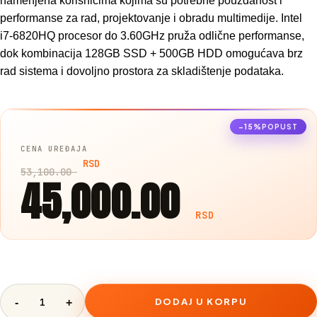
namenjena korisnicima kojima su potrebne pouzdanost i
performanse za rad, projektovanje i obradu multimedije. Intel
i7-6820HQ procesor do 3.60GHz pruža odlične performanse,
dok kombinacija 128GB SSD + 500GB HDD omogućava brz
rad sistema i dovoljno prostora za skladištenje podataka.
−15%
POPUST
RSD
53,100.00
45,000.00
RSD
DODAJ U KORPU