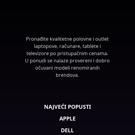
Pronađite kvalitetne polovne i outlet
laptopove, računare, tablete i
televizore po pristupačnim cenama.
U ponudi se nalaze provereni i dobro
očuvani modeli renomiranih
brendova.
NAJVEĆI POPUSTI
APPLE
DELL