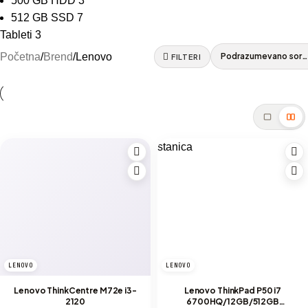
500 GB HDD
3
512 GB SSD
7
Tableti
3
Početna
Brend
Lenovo
FILTERI
LENOVO
LENOVO
Lenovo ThinkCentre M72e i3-
Lenovo ThinkPad P50 i7
2120
6700HQ/12GB/512GB