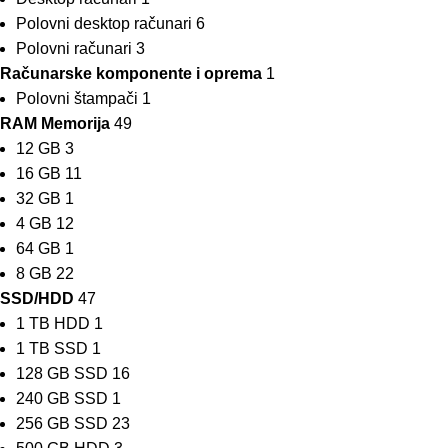
Polovni desktop računari
6
Polovni računari
3
Računarske komponente i oprema
1
Polovni štampači
1
RAM Memorija
49
12 GB
3
16 GB
11
32 GB
1
4 GB
12
64 GB
1
8 GB
22
SSD/HDD
47
1 TB HDD
1
1 TB SSD
1
128 GB SSD
16
240 GB SSD
1
256 GB SSD
23