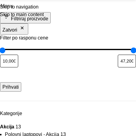
Menu
Skip to navigation
Skip to main content
Filtriraj proizvode
Zatvori
Filter po rasponu cene
Prihvati
Kategorije
Akcija
13
Polovni laptopovi - Akcija
13