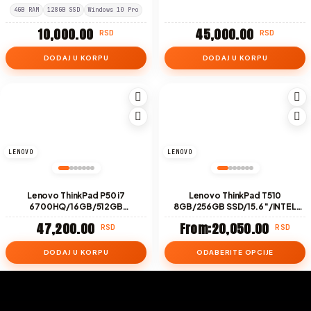
SSD/15.6″/FHD/ NVIDIA QUADRO
4GB RAM
128GB SSD
Windows 10 Pro
M1000M
10,000.00
45,000.00
RSD
RSD
DODAJ U KORPU
DODAJ U KORPU
LENOVO
LENOVO
Lenovo ThinkPad P50 i7
Lenovo ThinkPad T510
6700HQ/16GB/512GB
8GB/256GB SSD/15.6″/INTEL
SSD/15.6″/FHD/ NVIDIA QUADRO
HD/i5 520M
47,200.00
From:
20,050.00
RSD
RSD
M1000M
DODAJ U KORPU
ODABERITE OPCIJE