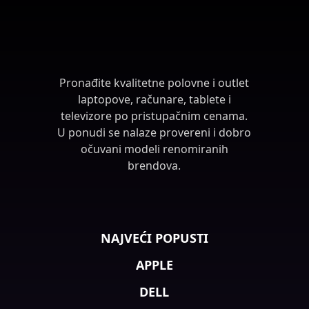
Pronađite kvalitetne polovne i outlet
laptopove, računare, tablete i
televizore po pristupačnim cenama.
U ponudi se nalaze provereni i dobro
očuvani modeli renomiranih
brendova.
NAJVEĆI POPUSTI
APPLE
DELL