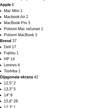
Apple
6
Mac Mini
1
Macbook Air
2
MacBook Pro
3
Polovni Mac računari
1
Polovni MacBook
3
Brend
37
Dell
17
Fujitsu
1
HP
14
Lenovo
4
Toshiba
1
Dijagonala ekrana
42
12,5”
2
13,3”
5
14”
6
15,6”
28
17,3”
1