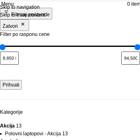
Menu
0
ite
Skip to navigation
Filtriraj proizvode
Skip to main content
Zatvori
Filter po rasponu cene
Prihvati
Kategorije
Akcija
13
Polovni laptopovi - Akcija
13