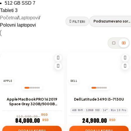
512 GB SSD
7
Tableti
3
Početna
Laptopovi
FILTERI
Polovni laptopovi
-24%
APPLE
DELL
Apple MacBook PRO 16 2019
Dell Latitude 3490 i3-7130U
Space Gray 32GB/500GB
SSD/INTEL UHD 630/AMD
4GB RAM
128GB SSD
14″
Win 10 Pro
RADEON PRO 5500M/INTEL
RSD
110,000.00
CORE i9
84,000.00
24,900.00
RSD
RSD
DODAJ U KORPU
DODAJ U KORPU