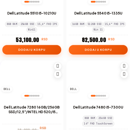
Dell Latitude 5510 i5-10210U
Dell Latitude 5540 i5-1335U
8GB RAM
256GB SSD
15,6″ FHD IPS
16GB RAM
512GB SSD
15,6″ FHD IPS
Win11
Win 11
53,100.00
82,500.00
RSD
RSD
DODAJ U KORPU
DODAJ U KORPU
-22%
DELL
DELL
Dell Latitude 7280 16GB/256GB
Dell Latitude 7480 i5-7300U
SSD/12,5″/INTEL HD 520/I5
6300U
8GB RAM
256GB SSD
14″ FHD TouchScreen
RSD
38,000.00