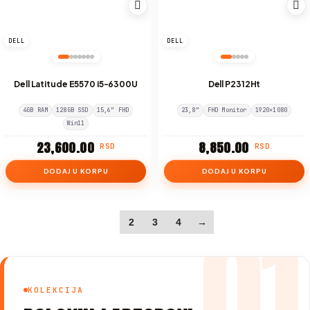
DELL
DELL
Dell Latitude E5570 i5-6300U
Dell P2312Ht
4GB RAM
128GB SSD
15,6″ FHD
23,8″
FHD Monitor
1920×1080
Win11
23,600.00
8,850.00
RSD
RSD
DODAJ U KORPU
DODAJ U KORPU
01
1
2
3
4
→
KOLEKCIJA