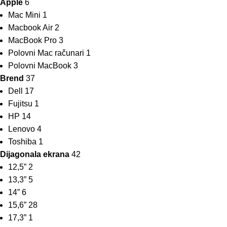
Apple
6
Mac Mini
1
Macbook Air
2
MacBook Pro
3
Polovni Mac računari
1
Polovni MacBook
3
Brend
37
Dell
17
Fujitsu
1
HP
14
Lenovo
4
Toshiba
1
Dijagonala ekrana
42
12,5”
2
13,3”
5
14”
6
15,6”
28
17,3”
1