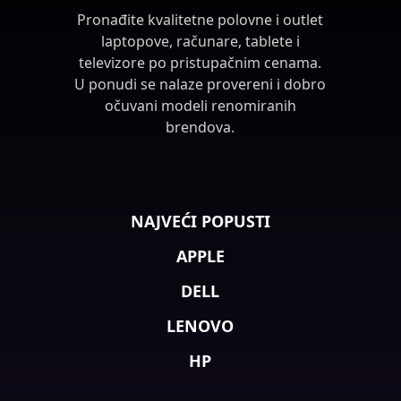
Pronađite kvalitetne polovne i outlet
laptopove, računare, tablete i
televizore po pristupačnim cenama.
U ponudi se nalaze provereni i dobro
očuvani modeli renomiranih
brendova.
NAJVEĆI POPUSTI
APPLE
DELL
LENOVO
HP