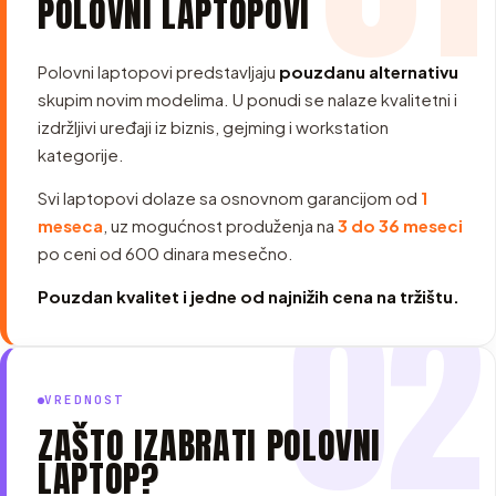
POLOVNI LAPTOPOVI
Polovni laptopovi predstavljaju
pouzdanu alternativu
skupim novim modelima. U ponudi se nalaze kvalitetni i
izdržljivi uređaji iz biznis, gejming i workstation
kategorije.
Svi laptopovi dolaze sa osnovnom garancijom od
1
meseca
, uz mogućnost produženja na
3 do 36 meseci
po ceni od 600 dinara mesečno.
02
Pouzdan kvalitet i jedne od najnižih cena na tržištu.
VREDNOST
ZAŠTO IZABRATI POLOVNI
LAPTOP?