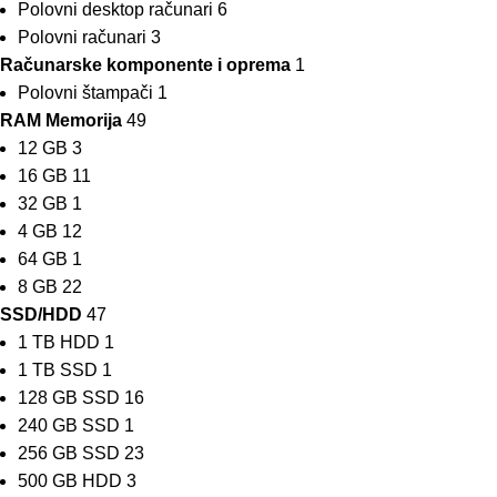
Polovni desktop računari
6
Polovni računari
3
Računarske komponente i oprema
1
Polovni štampači
1
RAM Memorija
49
12 GB
3
16 GB
11
32 GB
1
4 GB
12
64 GB
1
8 GB
22
SSD/HDD
47
1 TB HDD
1
1 TB SSD
1
128 GB SSD
16
240 GB SSD
1
256 GB SSD
23
500 GB HDD
3