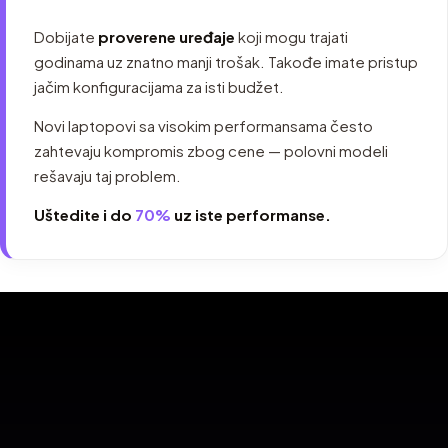
Dobijate
proverene uređaje
koji mogu trajati
godinama uz znatno manji trošak. Takođe imate pristup
jačim konfiguracijama za isti budžet.
Novi laptopovi sa visokim performansama često
zahtevaju kompromis zbog cene — polovni modeli
rešavaju taj problem.
Uštedite i do
70%
uz iste performanse.