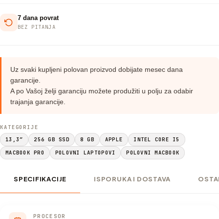
7 dana povrat
BEZ PITANJA
Uz svaki kupljeni polovan proizvod dobijate mesec dana
garancije.
A po Vašoj želji garanciju možete produžiti u polju za odabir
trajanja garancije.
KATEGORIJE
13,3”
256 GB SSD
8 GB
APPLE
INTEL CORE I5
MACBOOK PRO
POLOVNI LAPTOPOVI
POLOVNI MACBOOK
SPECIFIKACIJE
ISPORUKA I DOSTAVA
OSTA
PROCESOR