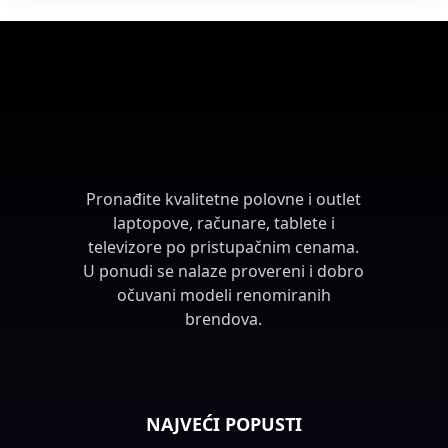
Pronađite kvalitetne polovne i outlet
laptopove, računare, tablete i
televizore po pristupačnim cenama.
U ponudi se nalaze provereni i dobro
očuvani modeli renomiranih
brendova.
NAJVEĆI POPUSTI