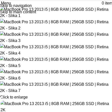
Menu
0
ite
Skip to navigation
Skip to main content
Click to enlarge