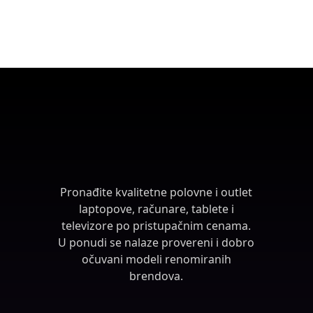
Furniture
A lacus bibendum pulvinar
Pronađite kvalitetne polovne i outlet
laptopove, računare, tablete i
televizore po pristupačnim cenama.
U ponudi se nalaze provereni i dobro
očuvani modeli renomiranih
brendova.