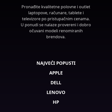
Pronađite kvalitetne polovne i outlet
laptopove, računare, tablete i
televizore po pristupačnim cenama.
U ponudi se nalaze provereni i dobro
očuvani modeli renomiranih
brendova.
NAJVEĆI POPUSTI
APPLE
DELL
LENOVO
HP