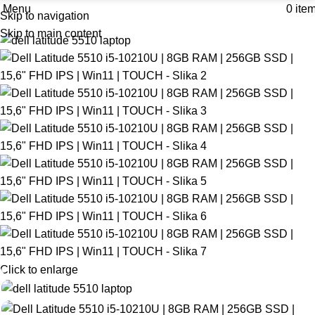
Menu
0
ite
Skip to navigation
Skip to main content
Click to enlarge