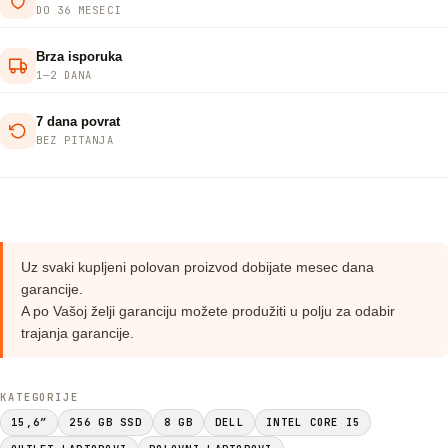
DO 36 MESECI
Brza isporuka
1—2 DANA
7 dana povrat
BEZ PITANJA
Uz svaki kupljeni polovan proizvod dobijate mesec dana
garancije.
A po Vašoj želji garanciju možete produžiti u polju za odabir
trajanja garancije.
KATEGORIJE
15,6”
256 GB SSD
8 GB
DELL
INTEL CORE I5