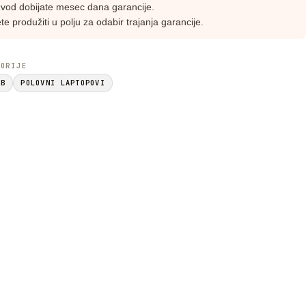
izvod dobijate mesec dana garancije.
te produžiti u polju za odabir trajanja garancije.
GORIJE
GB
POLOVNI LAPTOPOVI