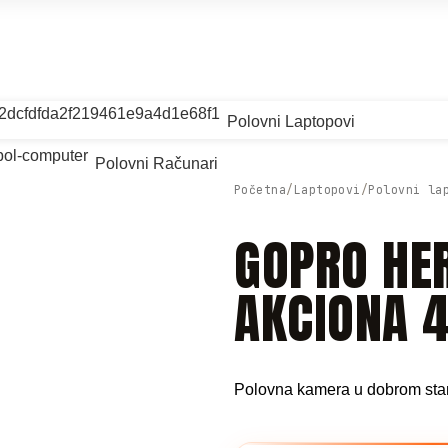
8-90 - Vračar
Polovni Laptopovi
Polovni Računari
Početna
Laptopovi
Polovni la
GOPRO HE
AKCIONA 
Polovna kamera u dobrom sta