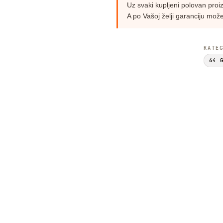
Uz svaki kupljeni polovan pro
A po Vašoj želji garanciju može
KATE
64 