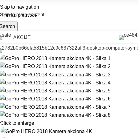
rodajni objekat:
Patrijarha Gavrila 6, Drugi ulaz: Bulevar Kralja Aleksandra 8
Skip to navigation
Skip to main content
Search
AKCIJE
Click to enlarge