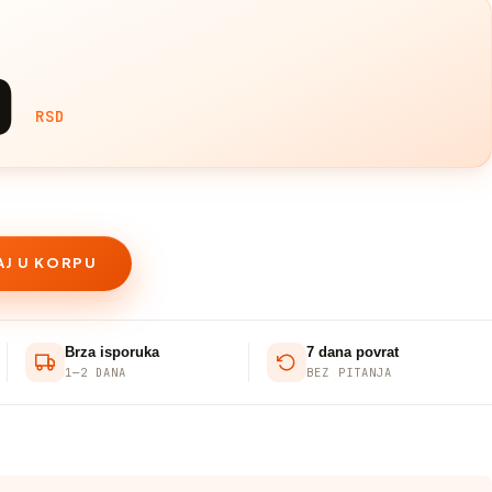
0
RSD
J U KORPU
Brza isporuka
7 dana povrat
1—2 DANA
BEZ PITANJA