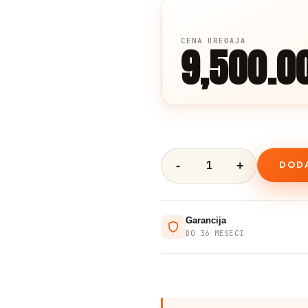
9,500.0
DODA
Garancija
DO 36 MESECI