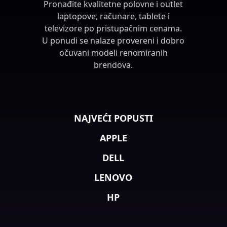
Pronađite kvalitetne polovne i outlet
laptopove, računare, tablete i
televizore po pristupačnim cenama.
U ponudi se nalaze provereni i dobro
očuvani modeli renomiranih
brendova.
NAJVEĆI POPUSTI
APPLE
DELL
LENOVO
HP