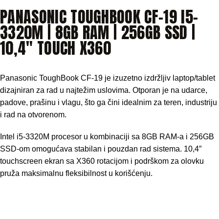
PANASONIC TOUGHBOOK CF-19 I5-
3320M | 8GB RAM | 256GB SSD |
10,4″ TOUCH X360
Panasonic ToughBook CF-19 je izuzetno izdržljiv laptop/tablet
dizajniran za rad u najtežim uslovima. Otporan je na udarce,
padove, prašinu i vlagu, što ga čini idealnim za teren, industriju
i rad na otvorenom.
Intel i5-3320M procesor u kombinaciji sa 8GB RAM-a i 256GB
SSD-om omogućava stabilan i pouzdan rad sistema. 10,4″
touchscreen ekran sa X360 rotacijom i podrškom za olovku
pruža maksimalnu fleksibilnost u korišćenju.