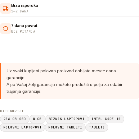
Brza isporuka
1—2 DANA
7 dana povrat
BEZ PITANJA
Uz svaki kupljeni polovan proizvod dobijate mesec dana
garancije.
A po Vašoj želji garanciju možete produžiti u polju za odabir
trajanja garancije.
KATEGORIJE
256 GB SSD
8 GB
BIZNIS LAPTOPOVI
INTEL CORE I5
POLOVNI LAPTOPOVI
POLOVNI TABLETI
TABLETI