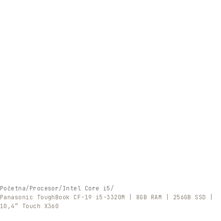
Početna
Procesor
Intel Core i5
Panasonic ToughBook CF-19 i5-3320M | 8GB RAM | 256GB SSD |
10,4″ Touch X360