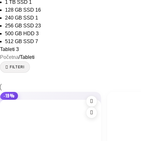
1 TB SSD
1
128 GB SSD
16
240 GB SSD
1
256 GB SSD
23
500 GB HDD
3
512 GB SSD
7
Tableti
3
Početna
Tableti
FILTERI
-19%