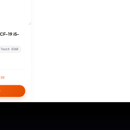
CF-19 i5-
 Touch X360
RSD
U