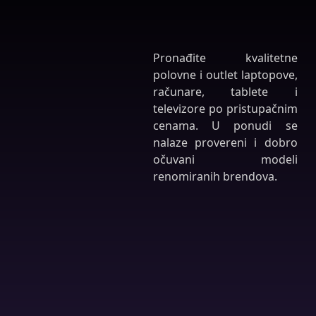
Pronađite kvalitetne
polovne i outlet laptopove,
računare, tablete i
televizore po pristupačnim
cenama. U ponudi se
nalaze provereni i dobro
očuvani modeli
renomiranih brendova.