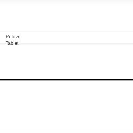
8-90 - Vračar
Polovni
Tableti