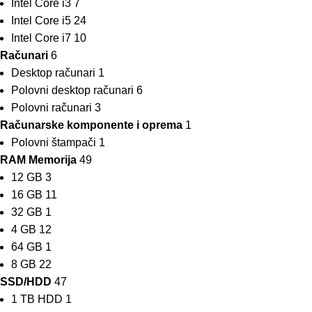
Intel Core i3
7
Intel Core i5
24
Intel Core i7
10
Računari
6
Desktop računari
1
Polovni desktop računari
6
Polovni računari
3
Računarske komponente i oprema
1
Polovni štampači
1
RAM Memorija
49
12 GB
3
16 GB
11
32 GB
1
4 GB
12
64 GB
1
8 GB
22
SSD/HDD
47
1 TB HDD
1