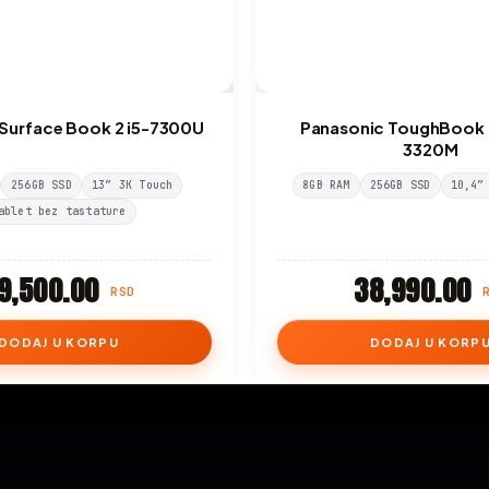
 Surface Book 2 i5-7300U
Panasonic ToughBook 
3320M
256GB SSD
13″ 3K Touch
8GB RAM
256GB SSD
10,4″
ablet bez tastature
9,500.00
38,990.00
RSD
DODAJ U KORPU
DODAJ U KORP