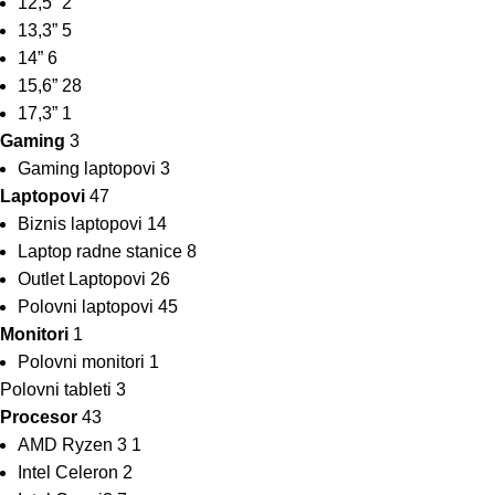
12,5”
2
13,3”
5
14”
6
15,6”
28
17,3”
1
Gaming
3
Gaming laptopovi
3
Laptopovi
47
Biznis laptopovi
14
Laptop radne stanice
8
Outlet Laptopovi
26
Polovni laptopovi
45
Monitori
1
Polovni monitori
1
Polovni tableti
3
Procesor
43
AMD Ryzen 3
1
Intel Celeron
2