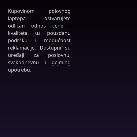
Kupovinom polovnog
laptopa ostvarujete
odličan odnos cene i
kvaliteta, uz pouzdanu
podršku i mogućnost
reklamacije. Dostupni su
uređaji za poslovnu,
svakodnevnu i gejming
upotrebu.