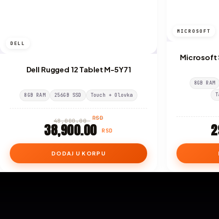
MICROSOFT
DELL
Microsoft
Dell Rugged 12 Tablet M-5Y71
8GB RAM
T
8GB RAM
256GB SSD
Touch + Olovka
RSD
48,000.00
38,900.00
2
RSD
DODAJ U KORPU