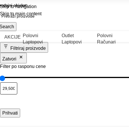
rodajni objekat:
Patrijarha Gavrila 6, Drugi ulaz: Bulevar Kralja Aleksandra 8
Skip to navigation
Skip to main content
Search
Polovni
Outlet
Polovni
AKCIJE
Laptopovi
Laptopovi
Računari
Filtriraj proizvode
Zatvori
Filter po rasponu cene
Prihvati