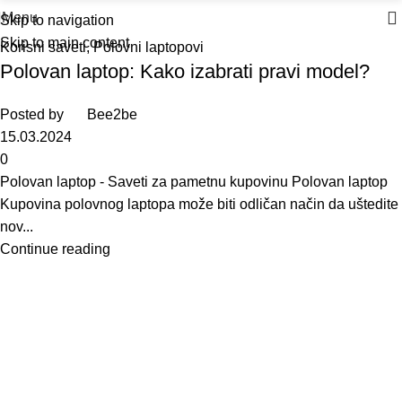
Menu
Skip to navigation
Skip to main content
Korisni saveti
,
Polovni laptopovi
Polovan laptop: Kako izabrati pravi model?
Posted by
Bee2be
15.03.2024
0
Polovan laptop - Saveti za pametnu kupovinu Polovan laptop
Kupovina polovnog laptopa može biti odličan način da uštedite
nov...
Continue reading