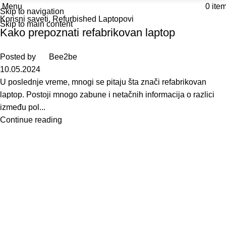
Menu
0
ite
Skip to navigation
Korisni saveti
,
Refurbished Laptopovi
Skip to main content
Kako prepoznati refabrikovan laptop
Posted by
Bee2be
10.05.2024
U poslednje vreme, mnogi se pitaju šta znači refabrikovan
laptop. Postoji mnogo zabune i netačnih informacija o razlici
između pol...
Continue reading