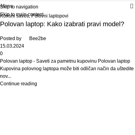
Menu
Skip to navigation
Skip to main content
Korisni saveti
,
Polovni laptopovi
Polovan laptop: Kako izabrati pravi model?
Posted by
Bee2be
15.03.2024
0
Polovan laptop - Saveti za pametnu kupovinu Polovan laptop
Kupovina polovnog laptopa može biti odličan način da uštedite
nov...
Continue reading