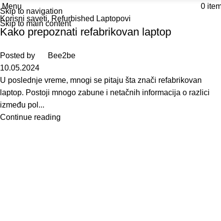
Menu
0
ite
Skip to navigation
Korisni saveti
,
Refurbished Laptopovi
Skip to main content
Kako prepoznati refabrikovan laptop
Posted by
Bee2be
10.05.2024
U poslednje vreme, mnogi se pitaju šta znači refabrikovan
laptop. Postoji mnogo zabune i netačnih informacija o razlici
između pol...
Continue reading