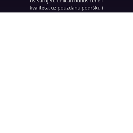
ostvarujete odličan odnos cene i
kvaliteta, uz pouzdanu podršku i
mogućnost reklamacije. Dostupni su
uređaji za poslovnu, svakodnevnu i
gejming upotrebu.
MADE BY:
KAPETAN DESIGN