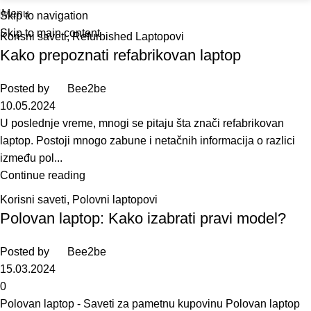
Menu
Skip to navigation
Skip to main content
Korisni saveti
,
Refurbished Laptopovi
Kako prepoznati refabrikovan laptop
Posted by
Bee2be
10.05.2024
U poslednje vreme, mnogi se pitaju šta znači refabrikovan
laptop. Postoji mnogo zabune i netačnih informacija o razlici
između pol...
Continue reading
Korisni saveti
,
Polovni laptopovi
Polovan laptop: Kako izabrati pravi model?
Posted by
Bee2be
15.03.2024
0
Polovan laptop - Saveti za pametnu kupovinu Polovan laptop