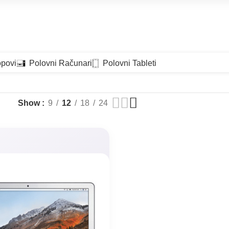
 88-90 - Vračar
opovi
Polovni Računari
Polovni Tableti
Show
9
12
18
24