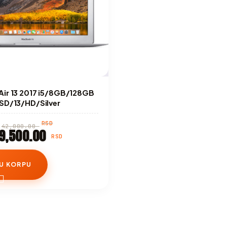
ir 13 2017 i5/8GB/128GB
SD/13/HD/Silver
RSD
42,000.00
9,500.00
RSD
U KORPU