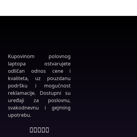
Kupovinom polovnog
laptopa ostvarujete
odličan odnos cene i
kvaliteta, uz pouzdanu
podršku i mogućnost
reklamacije. Dostupni su
uređaji za poslovnu,
svakodnevnu i gejming
upotrebu.