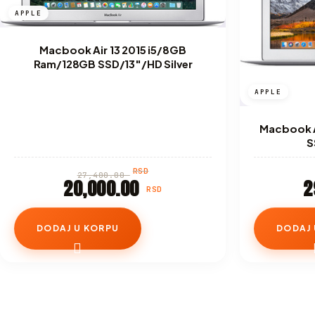
APPLE
Macbook Air 13 2015 i5/8GB
Ram/128GB SSD/13″/HD Silver
APPLE
Macbook A
S
RSD
27,400.00
20,000.00
2
RSD
DODAJ U KORPU
DODAJ 