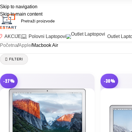
Prodajni objekat:
Patrijarha Gavrila 6, Drugi ulaz: Bulevar Kralja Aleksandra
Skip to navigation
Skip to main content
AKCIJE
Polovni Laptopovi
Outlet Lapt
Početna
Apple
Macbook Air
FILTERI
-27%
-30%