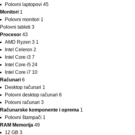
Polovni laptopovi
45
Monitori
1
Polovni monitori
1
Polovni tableti
3
Procesor
43
AMD Ryzen 3
1
Intel Celeron
2
Intel Core i3
7
Intel Core i5
24
Intel Core i7
10
Računari
6
Desktop računari
1
Polovni desktop računari
6
Polovni računari
3
Računarske komponente i oprema
1
Polovni štampači
1
RAM Memorija
49
12 GB
3