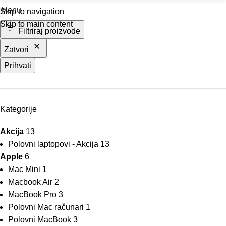
Menu
Skip to navigation
Skip to main content
Filtriraj proizvode
Zatvori
Prihvati
Kategorije
Akcija
13
Polovni laptopovi - Akcija
13
Apple
6
Mac Mini
1
Macbook Air
2
MacBook Pro
3
Polovni Mac računari
1
Polovni MacBook
3