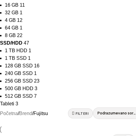
16 GB
11
32 GB
1
4 GB
12
64 GB
1
8 GB
22
SSD/HDD
47
1 TB HDD
1
1 TB SSD
1
128 GB SSD
16
240 GB SSD
1
256 GB SSD
23
500 GB HDD
3
512 GB SSD
7
Tableti
3
Početna
Brend
Fujitsu
FILTERI