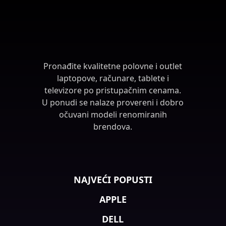
Pronađite kvalitetne polovne i outlet
laptopove, računare, tablete i
televizore po pristupačnim cenama.
U ponudi se nalaze provereni i dobro
očuvani modeli renomiranih
brendova.
NAJVEĆI POPUSTI
APPLE
DELL