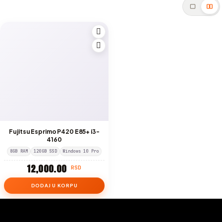
Fujitsu Esprimo P420 E85+ i3-
4160
8GB RAM
120GB SSD
Windows 10 Pro
12,000.00
RSD
DODAJ U KORPU