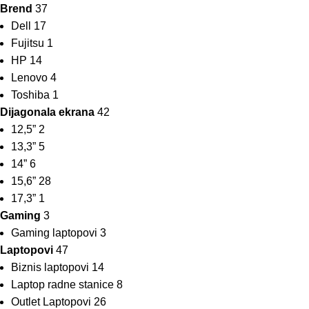
Brend
37
Dell
17
Fujitsu
1
HP
14
Lenovo
4
Toshiba
1
Dijagonala ekrana
42
12,5”
2
13,3”
5
14”
6
15,6”
28
17,3”
1
Gaming
3
Gaming laptopovi
3
Laptopovi
47
Biznis laptopovi
14
Laptop radne stanice
8
Outlet Laptopovi
26